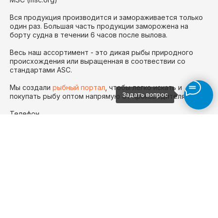
Вся продукция производится и замораживается только
один раз. Большая часть продукции заморожена на
борту судна в течении 6 часов после вылова.
Весь наш ассортимент - это дикая рыбы природного
происхождения или выращенная в соотвествии со
стандартами ASC.
Мы создали
рыбный портал
, чтобы легко искать и
Задать вопрос
покупать рыбу оптом напрямую от производителя
Телефон
+7 981 979 89 12
E-mail
seafoodshoporg@gmail.com
Адрес
117403 г. Москва, ул. Левобережная 6А стр.16