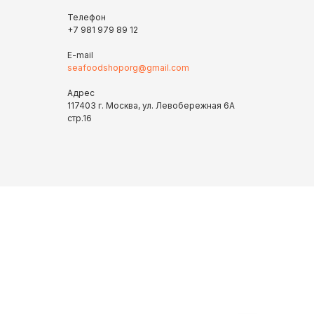
Телефон
+7 981 979 89 12
E-mail
seafoodshoporg@gmail.com
Адрес
117403 г. Москва, ул. Левобережная 6А
стр.16