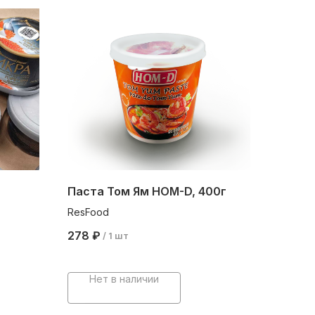
Паста Том Ям HOM-D, 400г
ResFood
278
₽
/
1 шт
Нет в наличии