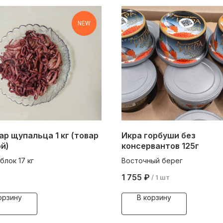
NEW
р щупальца 1 кг (товар
Икра горбуши без
й)
консервантов 125г
блок 17 кг
Восточный берег
1 755
₽
/
1 шт
орзину
В корзину