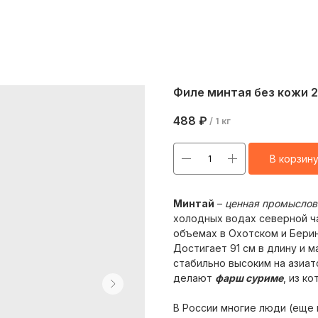
Филе минтая без кожи 20
488
₽
/
1 кг
В корзин
Минтай
–
ценная промыслов
холодных водах северной ч
объемах в Охотском и Беринг
Достигает 91 см в длину и м
стабильно высоким на азиат
делают
фарш суриме
, из к
В России многие люди (еще 