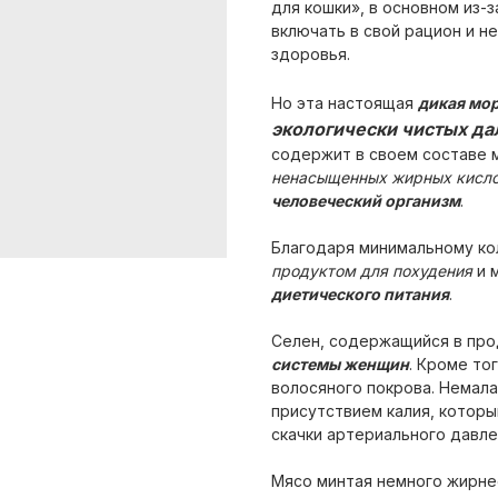
для кошки», в основном из-
включать в свой рацион и н
здоровья.
Но эта настоящая
дикая мо
экологически чистых д
содержит в своем составе 
ненасыщенных жирных кисло
человеческий организм
.
Благодаря минимальному ко
продуктом для похудения
и 
диетического питания
.
Селен, содержащийся в про
системы женщин
. Кроме то
волосяного покрова. Немала
присутствием калия, котор
скачки артериального давле
Мясо минтая немного жирнее