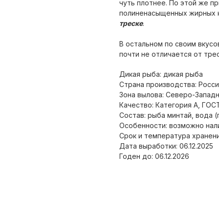
чуть плотнее. По этой же п
полиненасыщенных жирных 
треске
.
В остальном по своим вкусо
почти не отличается от трес
Дикая рыба: дикая рыба
Страна производства: Росс
Зона вылова: Северо-Западн
Качество: Категория А, ГОС
Состав: рыба минтай, вода (
Особенности: возможно нал
Срок и температура хранения
Дата выработки: 06.12.2025
Годен до: 06.12.2026