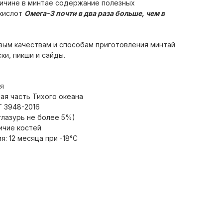
ричине в минтае содержание полезных
кислот
Омега-3 почти в два раза больше, чем в
вым качествам и способам приготовления минтай
ки, пикши и сайды.
ия
ая часть Тихого океана
Т 3948-2016
глазурь не более 5%)
ичие костей
: 12 месяца при -18°С