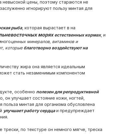
за невысокой цены, поэтому стараются не
езаслуженно игнорируют пользу минтая для
рская рыба
, которая вырастает в на
альневосточных морях
естественных кормах
, и
много
ценных минералов, витаминов и
т, которые
благотворно воздействуют на
личеству жира она является идеальным
может стать незаменимым компонентом
дукте, особенно
полезен для репродуктивной
го, он улучшает состояние кожи, ногтей,
я польза минтая для организма обусловлена
ый
улучшает работу сердца
и предупреждает
ния.
 трески, по текстуре он немного мягче, треска