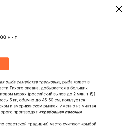
0 + - г
у
ая рыба семейства тресковых
, рыба живёт в
асти Тихого океана, добывается в больших
овом морях (российский вылов до 2 млн. т (!)).
ассы 5 кг, обычно до 45-50 см, пользуется
ском и американском рынках. Именно из минтая
оторого производят
«крабовые» палочки
.
по советской традиции) часто считают «рыбой