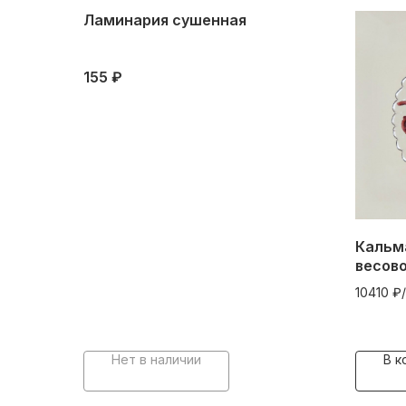
Ламинария сушенная
155
₽
Кальма
весово
10410 ₽/
Нет в наличии
В к