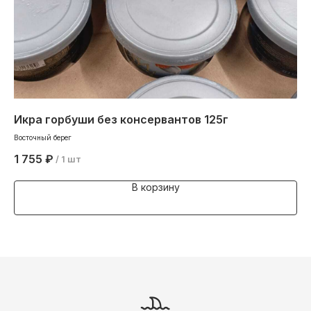
Икра горбуши без консервантов 125г
Па
Восточный берег
1 755
₽
1 
/
1 шт
В корзину