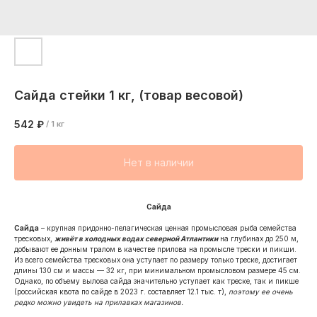
Сайда стейки 1 кг, (товар весовой)
542
₽
/
1 кг
Нет в наличии
Сайда
Сайда
– крупная придонно-пелагическая ценная промысловая рыба семейства
тресковых,
живёт в холодных водах северной Атлантики
на глубинах до 250 м,
добывают ее донным тралом в качестве прилова на промысле трески и пикши.
Из всего семейства тресковых она уступает по размеру только треске, достигает
длины 130 см и массы — 32 кг, при минимальном промысловом размере 45 см.
Однако, по объему вылова сайда значительно уступает как треске, так и пикше
(российская квота по сайде в 2023 г. составляет 12.1 тыс. т),
поэтому ее очень
редко можно увидеть на прилавках магазинов.