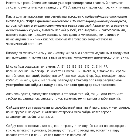
Некоторые российские компании уже сертифицировали траловый промысел
сайды по экологическому стандарту MSC, также как промысел трески и пикши.
Как и другие представители семейства тресковых,
сайда обладает нежирным
(менее 0,6% жира)
диетическим мясом
. Это
настоящая дикая морская рыба
,
которая обитает
в
экологически чистых водах
северной Атлантики,
и растет на
естественных кормах
, питаясь мелкой рыбой, кальмарами и ракообразными,
поэтому содержит в своем составе много ценных минералов, витаминов и
ненасыщенных жирных кислот, которые благотворно воздействуют на
человеческий организм.
Благодаря минимальному количеству жира она является идеальным продуктом
для похудения и может стать незаменимым компонентом диетического питания.
Мясо сайды содержит витамины A, B1, B2, B6, B9, B12, C, E, H, PP,
полиненасыщенные жирные кислоты Омега-3 и Омега-6, а также минералы:
калий, сера, кальций, фосфор, натрий, железо, медь, фтор, йод, молибден, хром,
кобальт, никель, цинк, марганец.
Благодаря такому составу регулярное
употребление сайды в пищу очень полезно для здоровья человека
.
Антиоксиданты, замедляют процессы старения тканей, защищают клетки от
свободных радикалов, снижают риск возникновения раковых заболеваний.
Сайда ценится гурманами
за своеобразный приятный вкус, мясо у нее плотное,
но не грубое и не сухое. В отличие от трески мясо сайды более серое с
характерным рыбным запахом.
Сайду можно готовить так же, как и треску и пикшу. Ее жарят на сковороде и
гриле, запекают в духовке, фаршируют, тушат с овощами, готовят на пару,
делают котлеты и начинку для пирогов и пельменей.