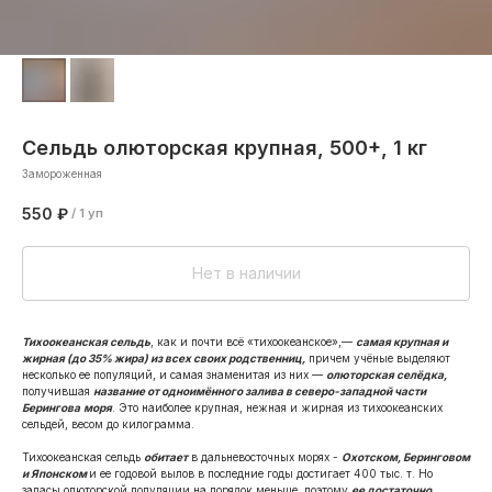
Сельдь олюторская крупная, 500+, 1 кг
Замороженная
550
₽
/
1 уп
Нет в наличии
Тихоокеанская сельдь
, как и почти всё «тихоокеанское»,—
самая крупная и
жирная (до 35% жира) из всех своих родственниц,
причем учёные выделяют
несколько ее популяций, и самая знаменитая из них —
олюторская селёдка,
получившая
название от одноимённого залива в северо-западной части
Берингова
моря
. Это наиболее крупная, нежная и жирная из тихоокеанских
сельдей, весом до килограмма.
Тихоокеанская сельдь
обитает
в дальневосточных морях -
Охотском, Беринговом
и Японском
и ее годовой вылов в последние годы достигает 400 тыс. т. Но
запасы олюторской популяции на порядок меньше, поэтому
ее достаточно