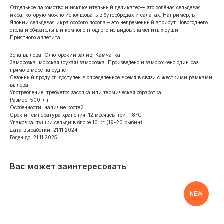
Отдельное лакомство и исключительный деликатес— это солёная сельдевая
икра, которую можно использовать в бутербродах и салатах. Например, в
Японии сельдевая икра особого посола – это непременный атрибут Новогоднего
стола и обязательный компонент одного из видов знаменитых суши.
Приятного аппетита!
Зона вылова: Олюторский залив, Камчатка
Заморозка: морская (сухая) заморозка. Произведено и заморожено один раз
прямо в море на судне
Сезонный продукт: доступен в определенное время в связи с жесткими рамками
вылова
Употребление: требуется засолка или термическая обработка
Размер: 500 + г
Особенности: наличие костей
Срок и температура хранения: 12 месяцев при -18°С
Упаковка: тушки сельди в блоке 10 кг (19-20 рыбин)
Дата выработки: 21.11.2024
Годен до: 21.11.2025
Вас может заинтересовать
NEW