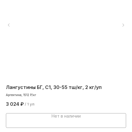
Лангустины БГ, С1, 30-55 тш/кг, 2 кг/уп
Уг
Аргентина, 1512 Р/кг
Сиг
3 024
₽
1 
/
1 уп
Нет в наличии