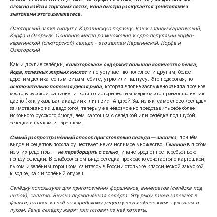
сложно найти в торговых сетях, и она быстро раскупается ценителями и
знатоками этого деликатеса.
Олюторский залив входит в Карагинскую подзону. Как и заливы Карагинский,
Корфа и Озёрный. Основное место размножения и ядро популяции корфо-
карагинской (олюторской) сельди - это заливы Карагинский, Корфа и
Олюторский
Как и другие селёдки,
«олюторская» содержит большое количество белка,
йода, полезных жирных кислот
и не уступает по полезности другим, более
дорогим деликатесным видам: сёмге, угрю или палтусу. Это недорогая, но
исключительно полезная дикая рыба
, которая вполне заслужено заняла прочное
место в русском рационе, и, хотя по историческим меркам это произошло не так
давно (как указывал академик-лингвист Андрей Зализняк, само слово «сельдь»
заимствовано из шведского), теперь уже невозможно представить себе более
исконного русского блюда, чем картошка с селёдкой или селёдка под шубой,
селёдка с лучком и горошком.
Самый распространённый способ приготовления сельди — засолка
, причём
видов и рецептов посола существует неисчислимое множество.
Главное
в любом
из этих рецептов —
не переборщить с солью
, иначе вред от нее перебьет всю
пользу селедки. В слабосолёном виде селёдка прекрасно сочетается с картошкой,
луком и зелёным горошком, считаясь в России столь же классической закуской
к водке, как и солёный огурец.
Селёдку используют для приготовления форшмаков, винегретов (селёдка под
шубой), салатов. Вкусна подкопчённая селёдка. Эту рыбу также запекают в
фольге, готовят из неё по корейскому рецепту вкуснейшее «хе» с уксусом и
луком. Реже селёдку жарят или готовят из неё котлеты.