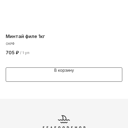
Минтай филе 1кг
Си
ве
ОКРФ
150
705
₽
/
1 уп
1 
В корзину