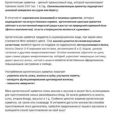
Аргентинская креветка - ценный промысловый вид, который вылавливают
тралами около 200 тыс. т в год.
Свежевыловленную креветку подвергают
шоковой заморозке на судне или берегу.
В отличие от
королевских (ваннамей) и тигровых креветок
, которых
выращивают на искусственных кормах
,
аргентинские красные креветки
обитают в естественной морской среде и растут на природной кормовой базе
(фито и зоопланктон), то есть стопроцентно являются «дикими».
Аргентинская креветка продается в сыромороженном виде, при варке мясо
становится бело-розового цвета. Она
высоко ценится по своим вкусовым
качествам
, является одним из лидеров по содержанию
легкоусвояемого белка
,
богата Омега-3-6 жирными кислотами, витаминами В и D, йодом, цинком,
селеном и другими микроэлементами. Особое внимание обратите на цинк,
один самых редких микроэлементов,
который
укрепляет иммунную систему,
дарит красоту волос, ногтей и кожи
и является естественным афродизиаком,
повышающим настроение и либидо.
Употребление аргентинских креветок помогает:
-
укрепить кости, кожу, волосы и зубы; улучшить память;
- наладить функционирование щитовидной железы;
- повысить иммунитет.
Мясо аргентинской креветки очень нежное и вкусное и может быть использовано
для приготовления самых разнообразных блюд. Ее можно добавлять в салаты,
супы, вторые блюда, закуски и т.д. Особенно ценится жареная аргентинская
креветка, на гриле или сковороде. В интернете доступно множество способов
приготовления этого деликатеса, пробуйте предложение от нашего магазина и
выбирайте способ приготовления на свой вкус!