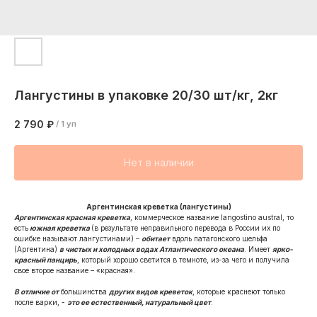
Лангустины в упаковке 20/30 шт/кг, 2кг
2 790
₽
/
1 уп
Нет в наличии
Аргентинская креветка (лангустины)
Аргентинская красная креветка
, коммерческое название langostino austral, то
есть
южная креветка
(в результате неправильного перевода в России их по
ошибке называют лангустинами) –
обитает
вдоль патагонского шельфа
(Аргентина)
в чистых и холодных водах Атлантического океана
. Имеет
ярко-
красный панцирь
, который хорошо светится в темноте, из-за чего и получила
свое второе название – «красная».
В отличие от
большинства
других видов креветок
, которые краснеют только
после варки, -
это ее естественный, натуральный цвет
.