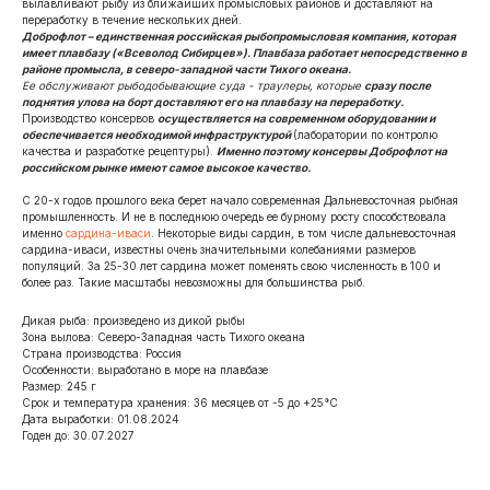
вылавливают рыбу из ближайших промысловых районов и доставляют на
переработку в течение нескольких дней.
Доброфлот – единственная российская рыбопромысловая компания, которая
имеет плавбазу («Всеволод Сибирцев»). Плавбаза работает непосредственно в
районе промысла, в северо-западной части Тихого океана.
Ее обслуживают рыбодобывающие суда - траулеры, которые
сразу после
поднятия улова на борт доставляют его на плавбазу на переработку.
Производство консервов
осуществляется на современном оборудовании и
обеспечивается необходимой инфраструктурой
(лаборатории по контролю
качества и разработке рецептуры).
Именно поэтому консервы Доброфлот на
российском рынке имеют самое высокое качество.
С 20-х годов прошлого века берет начало современная Дальневосточная рыбная
промышленность. И не в последнюю очередь ее бурному росту способствовала
именно
сардина-иваси
. Некоторые виды сардин, в том числе дальневосточная
сардина-иваси, известны очень значительными колебаниями размеров
популяций. За 25-30 лет сардина может поменять свою численность в 100 и
более раз. Такие масштабы невозможны для большинства рыб.
Дикая рыба: произведено из дикой рыбы
Зона вылова: Северо-Западная часть Тихого океана
Страна производства: Россия
Особенности: выработано в море на плавбазе
Размер: 245 г
Срок и температура хранения: 36 месяцев от -5 до +25°С
Дата выработки: 01.08.2024
Годен до: 30.07.2027