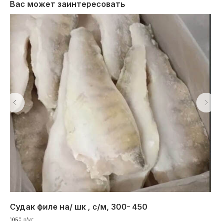
Вас может заинтересовать
Судак филе на/ шк , с/м, 300- 450
Ок
1050 р/кг
725